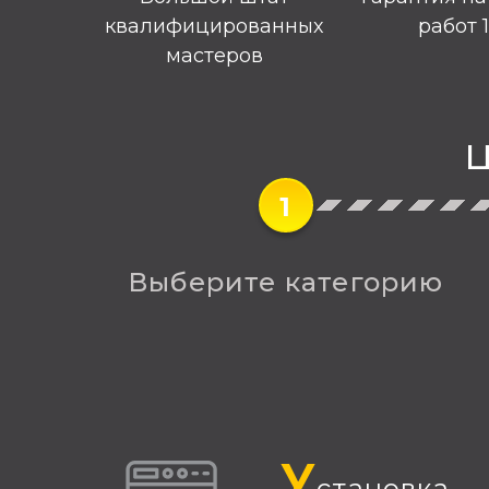
квалифицированных
работ 
мастеров
Ц
1
Выберите категорию
У
становка