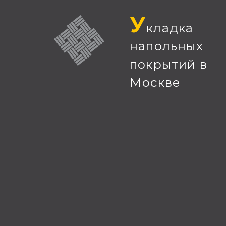
У
кладка
напольных
покрытий в
Москве