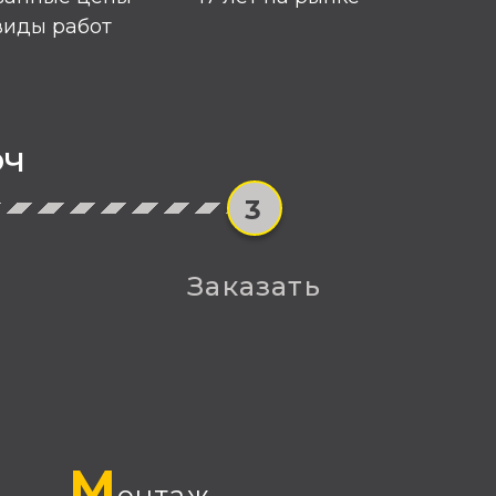
виды работ
юч
3
Заказать
М
онтаж