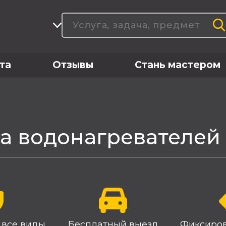
та
Отзывы
Стань мастером
а водонагревателей
 все виды
Бесплатный выезд
Фиксиро