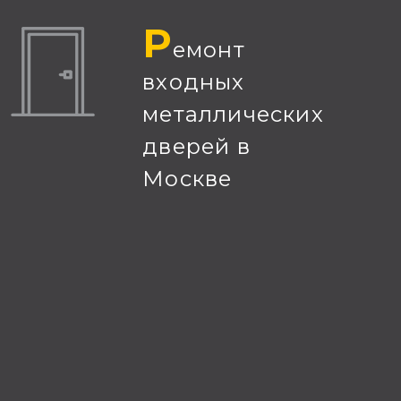
Р
емонт
входных
металлических
дверей в
Москве